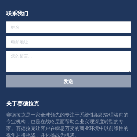
page
page
page
page
联系我们
opens
opens
opens
opens
in
in
in
in
new
new
new
new
window
window
window
window
关于赛德拉克
赛德拉克是一家全球领先的专注于系统性组织管理咨询的
专业机构，也是在战略层面帮助企业实现深度转型的专
家。赛德拉克让客户在瞬息万变的商业环境中以前瞻性的
视角迎接挑战，并化挑战为机遇。