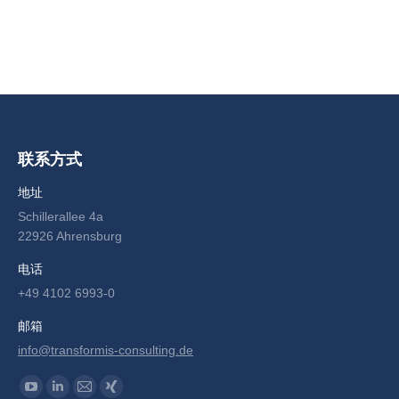
团队助理
联系方式
地址
Schillerallee 4a
22926 Ahrensburg
电话
+49 4102 6993-0
邮箱
info@transformis-consulting.de
Find us on:
YouTube
Linkedin
Mail
XING