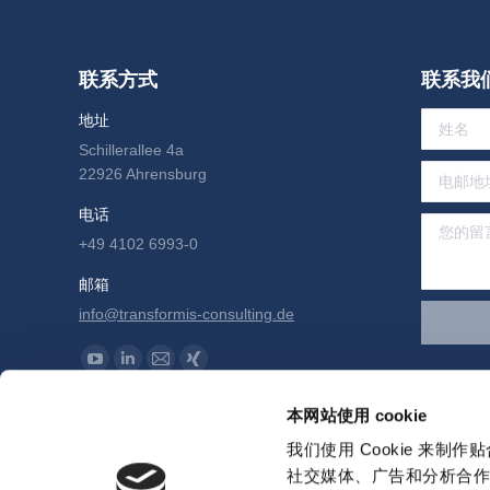
联系方式
联系我
地址
Schillerallee 4a
22926 Ahrensburg
电话
+49 4102 6993-0
邮箱
info@transformis-consulting.de
Find us on:
YouTube
Linkedin
Mail
XING
page
page
page
page
本网站使用 cookie
opens
opens
opens
opens
我们使用 Cookie 来
in
in
in
in
社交媒体、广告和分析合
new
new
new
new