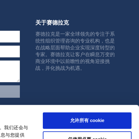
关于赛德拉克
赛德拉克是一家全球领先的专注于系
统性组织管理咨询的专业机构，也是
在战略层面帮助企业实现深度转型的
专家。赛德拉克让客户在瞬息万变的
商业环境中以前瞻性的视角迎接挑
战，并化挑战为机遇。
允许所有 cookie
量。我们还会与
信息与您提供