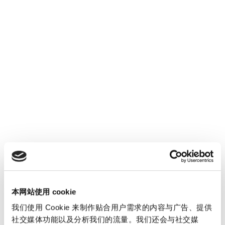
——人——却往往被忽视。 赛德拉克一方面理解组
织是社会系统，其运作关键并不是人，而是沟通和
决策机制。但没有玩家的游戏是不成立的。所以今
天就让我们来聊聊游戏、玩家，以及作为游戏规则
的企业文化。 企业文化的特征 企业文化包含了价
值观、行为准则以及日常流程之间复杂的相互作
用。它不仅影响着每个人的行为模式，也显示了企
业的独特性 尼克拉斯·卢曼认为，企业文化是一项
不定的决策前提。这意味着，虽然企业文化会对公
司的决策产生重大影响，却很难影响到其本身 企业
文化会对行为模式或团队合作产生影响。新员工也
需要快速学习并适应这些规则，否则违反游戏规则
的行为将会受到“制裁” 企业文化也影响着公司对外
本网站使用 cookie
的形象。比如在招聘稀缺人才时，企业文化可能是
我们使用 Cookie 来制作贴合用户需求的内容与广告、提供
企业吸引人才的决定性竞争优势 企业文化影响着企
社交媒体功能以及分析我们的流量。我们还会与社交媒
业运行的方方面面，因而也会直接影响各业务模块