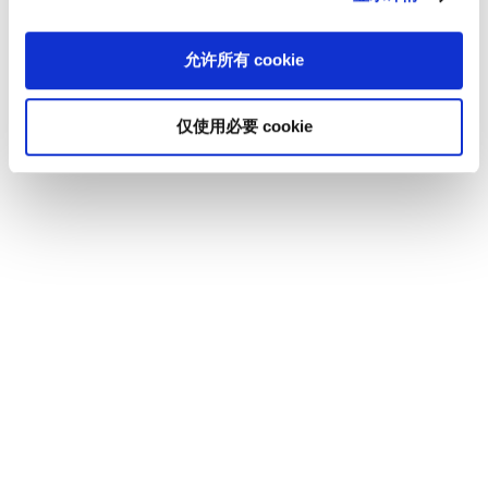
发的倦怠，大多数失败案例还都存在这样一个问
题，即新的组织战略目标以及与之相关的新举措与
允许所有 cookie
现行的企业文化不相符。 成功的企业的变革流程需
要动员所有相关力量。至于一些深层的重大变革，
仅使用必要 cookie
更是必须与企业文化的转变一起推进才有可能实
现。而文化的变革，首先是要了解现行的文化特
征，才能确定现实与目标之间的差距以及准确的变
革需求。 系统文化指南: 解码企业文化 在赛德拉克
的日常咨询实践中，我们发现很多公司都缺乏适当
的系统和方法来改变企业文化。即便各自的背景或
情况各不相同，但一再失败的尝试都会使这些公司
渐渐失去了继续变革的动力。企业文化变革的第一
步是让文化能够被清晰描绘出来。这是也是弥补现
实与目标差距的唯一方法。 这正是赛德拉克所开发
的系统文化指南发挥作用的地方。简要介绍如下：
企业文化诊断是成功文化变革的关键 有效呈现当前