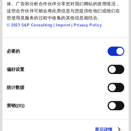
体、广告和分析合作伙伴分享您对我们网站的使用情况，
企业文化解码 观看短片，了解 系统文化指南如何
这些合作伙伴可能会将此类信息与您提供给他们或他们在
帮助您解码企业文化。 被忽视的企业文化：组织重
您使用其服务的过程中收集的其他信息相结合。
组及战略变革失败的主要原因 当企业在变革或创新
© 2023 S&P Consulting
|
Imprint
|
Privacy Policy
流程中一而再再而三地受阻时，管理层应该反思一
下，是什么在推动着员工前进，哪些是造成组织成
同
功或失败的原因？您和团队成员每天工作的真正动
必要的
意
力是什么？是什么因素将员工与公司更紧密地联系
选
在一起，又是什么在促进着企业的创新和变革？ 答
择
偏好设置
案是：对企业本身、企业的价值观、行为准则以及
文化特征高度的认同，以及员工与企业的共同目
统计数据
标。换言之，是对员工内在动机有着强烈影响的各
种因素。 许多组织变革重组的进程最终以失败告
终，原因多归于此。员工缺乏为公司远大图景一起
营销({0})
努力的动力或意志力，因为相比起日常工作，变革
项目总会需要大家付出更多的努力。员工缺乏变革
动力的原因，除了因为一而再失败的变革举措所引
显示详情