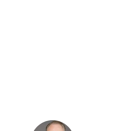
为了增强公司的自我更新能力，并使之长
化等）。然而研究证实，大多数组织在面
公司一般都拥有根深蒂固的监控和评估模式，这有利
们可能导致组织无法获取环境中相关变化的信号，或
在本篇采访中您可以了解到我们正在进行的一个
组织
（公用事业和运输公司）于2018年启动了公司未来计