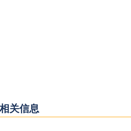
来生存能力，增强领导层的创新能
获取免费资讯
相关信息