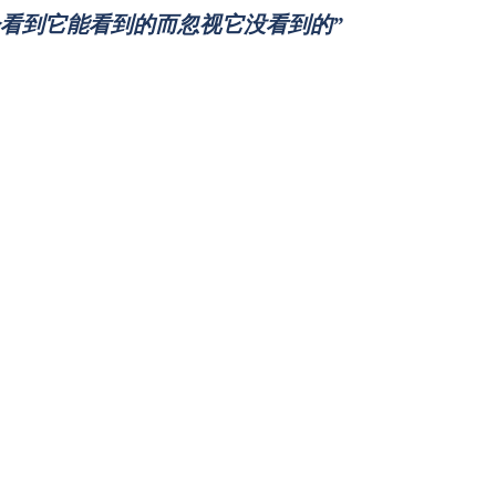
会看到它能看到的而忽视它没看到的”
能识别市场环境中的重大变化，并将之融入到战略规划中。根据Donal
变化
以外部变化激发组织的学习动