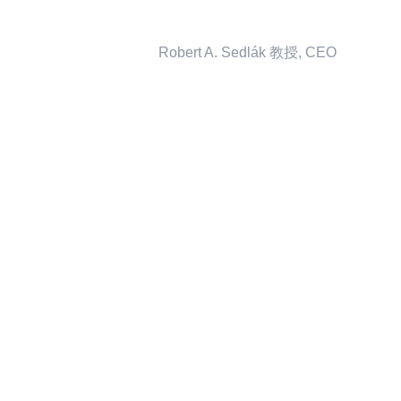
Robert A. Sedlák 教授, CEO
d T. Campbell (1974)的研究成果，组织
力，并通过扩大刺激源来增加学习的机会。