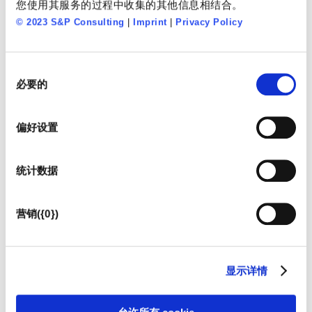
对气候特别有害。如果市场和政府可以做出改变，
您使用其服务的过程中收集的其他信息相结合。
汽车共享、可回收材料以及利于气候中和的生产流
© 2023 S&P Consulting
|
Imprint
|
Privacy Policy
程等创新和可持续概念将变得越来越重要，并推动
转型进程向前发展。 中国对于实现全球二氧化碳排
同
放目标非常重要。 您如何看待中国到2060年实现
必要的
意
二氧化碳中和的政治决策？ 国际社会已经来到了实
选
现可持续发展目标的关键时刻。中国国家主席习近
择
偏好设置
平最近宣布，未来将停止对海外煤电的投资，并在
发展绿色能源方面给予发展中国家更多支持。中国
统计数据
已经认识到需要进一步深化可持续发展目标，以维
持和扩大未来国际社会对中国产品的政治和社会接
营销({0})
受度。此外，中国本身也在积极应对全球变暖的事
实。一系列数据都表明了中国在这一问题上的雄心
壮志和认真的态度：中国已成为世界上最大的电动
显示详情
汽车销售市场，可再生能源，例如太阳能和风能，
正在显着增长。 中国决定到2060年实现气候中和