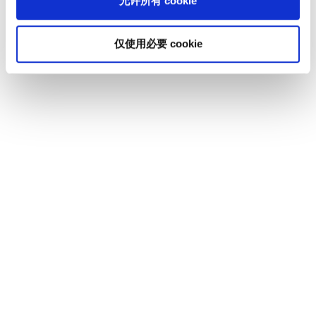
允许所有 cookie
经济，这对全球气候保护具有重大意义，因为中国
是世界上最大的温室气体排放国；煤炭发电仍然是
中国最重要的能源。为了实现这一目标，中国必须
仅使用必要 cookie
在接下来的几年内改革整个能源供应并重组其经济
结构。因此，中国将对整个技术发展和全球经济产
生决定性影响，因为我们知道中国政府将尽一切可
能实现既定目标。 “中国实现气候中和的道路将对
技术革新和全球经济产生重大影响。” 企业如何预
测并应对变化，实现可持续发展？ 在现今的商业模
式中获得成功的公司，如果继续对这些全球发展视
而不见，那么它们可能不再符合法律和社会的期望
及要求，也因此不不会再对社会有利，进而逐步从
市场消失。鉴于这些重大的变化，公司必须及早采
用前瞻性的视角采取行动、预测变化。 核心问题
是：在世界观、经济、生态、技术、社会、文化和
健康等领域出现了哪些发展？我们在哪些点上看到