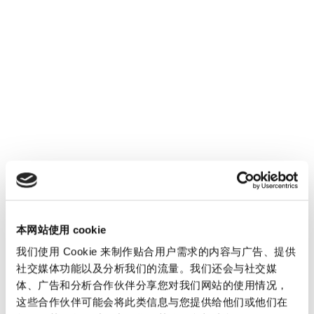
都在与日俱增。 上述这个例子让我们可以清楚地观
察到在组织转型过程中各个元层面因素的依存关
系：社会和生态层面的基本环境，即所谓的形势层
面，既定的市场结构，即制度层面，以及在利基市
场涌现出的创新和变化，这些层面的因素互相影响
互。通常人们很难说清什么因素是触发组织需要转
型的最根本原因，就如同经典的鸡生蛋还是蛋生鸡
的问题。 欧盟委员会和其他政府现在已经开始履行
绿色协议规定的义务，因此在制度层面启动了进一
步的变革，这将影响现有的市场结构——这些法律
措施都将成为变革的动力。迄今为止仅面向小众市
场或尚未完全开发的可持续性的创新商机将有机会
本网站使用 cookie
逐步在社会和经济上确立自己的地位，并将完全或
我们使用 Cookie 来制作贴合用户需求的内容与广告、提供
部分取代既有的产品、流程、技术和商业模式。 例
社交媒体功能以及分析我们的流量。我们还会与社交媒
如，二氧化碳的排放定价上升导致近年来许多领域
体、广告和分析合作伙伴分享您对我们网站的使用情况，
改用煤炭发电，或使用其他替代能源或技术，而这
这些合作伙伴可能会将此类信息与您提供给他们或他们在